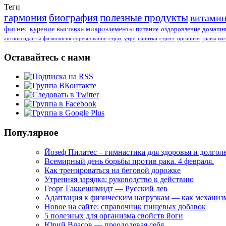
Теги
гармония
биография
полезные продукты
витами
фитнес
курение
выставка
микроэлементы
питание
оздоровление
домашни
антиоксиданты
физиология
соревнование
страх
утро
напитки
стресс
организм
травы
во
Оставайтесь с нами
Популярное
Йозеф Пилатес – гимнастика для здоровья и долгол
Всемирный день борьбы против рака. 4 февраля.
Как тренироваться на беговой дорожке
Утренняя зарядка: руководство к действию
Георг Гаккеншмидт — Русский лев
Адаптация к физическим нагрузкам — как механи
Новое на сайте: справочник пищевых добавок
5 полезных для организма свойств йоги
Юрий Власов — преодолевая себя