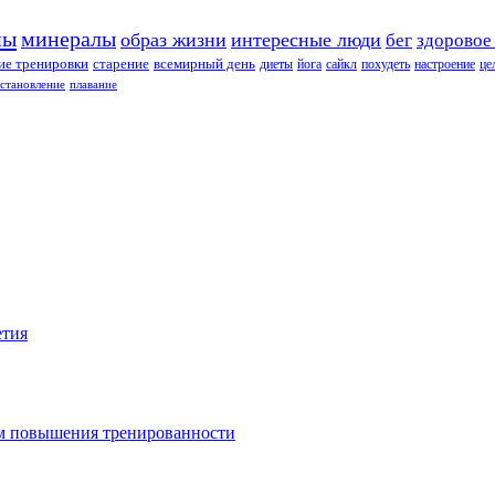
ны
минералы
образ жизни
интересные люди
бег
здоровое
е тренировки
старение
всемирный день
диеты
йога
сайкл
похудеть
настроение
це
сстановление
плавание
етия
зм повышения тренированности