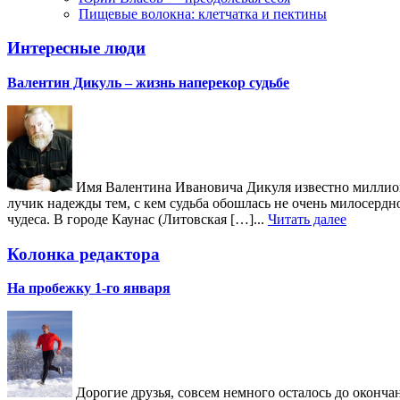
Пищевые волокна: клетчатка и пектины
Интересные люди
Валентин Дикуль – жизнь наперекор судьбе
Имя Валентина Ивановича Дикуля известно миллиона
лучик надежды тем, с кем судьба обошлась не очень милосердн
чудеса. В городе Каунас (Литовская […]...
Читать далее
Колонка редактора
На пробежку 1-го января
Дорогие друзья, совсем немного осталось до окончан