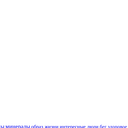
ны
минералы
образ жизни
интересные люди
бег
здоровое