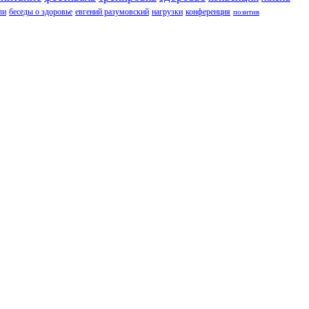
ли
беседы о здоровье
евгений разумовский
нагрузки
конференция
позитив