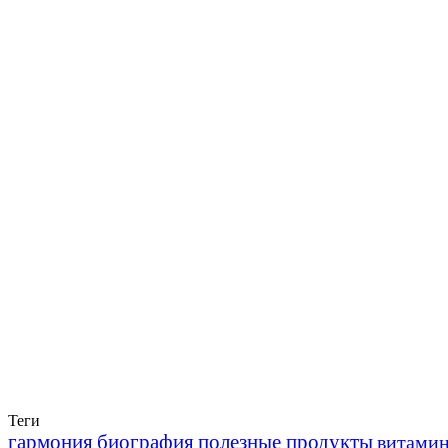
Теги
гармония
биография
полезные продукты
витами