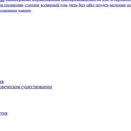
е тренировки
старение
всемирный день
диеты
йога
сайкл
похудеть
настроение
це
сстановление
плавание
ия
ловеческом существовании
етия