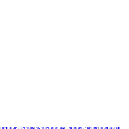
 питание
фестиваль
тренировка
здоровье
конвенция
жизнь