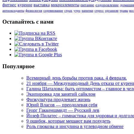
фитнес
курение
выставка
микроэлементы
питание
оздоровление
домашни
антиоксиданты
физиология
соревнование
страх
утро
напитки
стресс
организм
травы
во
Оставайтесь с нами
Популярное
Всемирный день борьбы против рака. 4 февраля.
21 ноября — Международный День отказа от курен
Галина Шаталова: быть оптимистом – главное в че
Экипировка для занятий сайклом
Физкультура продлевает жизнь
Юрий Власов — преодолевая себя
Георг Гаккеншмидт — Русский лев
Йозеф Пилатес – гимнастика для здоровья и долгол
9 ошибок, которые мешают вам похудеть
Роль глюкозы и инсулина в углеводном обмене