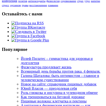
конференция
позитив
антиоксиданты
физиология
соревнование
страх
утро
напитки
стресс
организм
травы
восстановление
плавание
Оставайтесь с нами
Популярное
Йозеф Пилатес – гимнастика для здоровья и
долголетия
Физкультура продлевает жизнь
Всемирный день борьбы против рака. 4 февраля.
Галина Шаталова: быть оптимистом – главное в
человеческом существовании
Новое на сайте: справочник пищевых добавок
Юрий Власов — преодолевая себя
Роль глюкозы и инсулина в углеводном обмене
Как тренироваться на беговой дорожке
Пищевые волокна: клетчатка и пектины
Адаптация к физическим нагрузкам — как