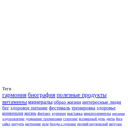
Теги
гармония
биография
полезные продукты
витамины
минералы
образ жизни
интересные люди
бег
здоровое питание
фестиваль
тренировка
здоровье
конвенция
жизнь
фитнес
курение
выставка
микроэлементы
питание
оздоровление
домашние тренировки
старение
всемирный день
диеты
йога
сайкл
похудеть
настроение
цели
беседы о здоровье
евгений разумовский
нагрузки